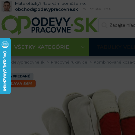
Máte otázky? Radi vám pomôžeme.
obchod@odevypracovne.sk
Po - Pia: 8:00 - 17:00
VŠETKY KATEGÓRIE
TABUĽKY VEĽ
Odevypracovne.sk
Pracovné rukavice
Kombinované koža-t
VYPREDANÉ
ZĽAVA 56%