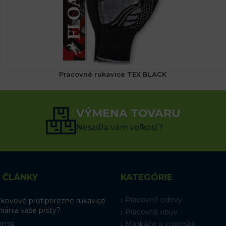
Pracovné rukavice TEX BLACK
1.44
€
s DPH
VÝMENA TOVARU
VÝBER MOŽNOSTÍ
Nesadla vám veľkosť?
 ČLÁNKY
KATEGÓRIE
Pracovné odevy
 kovové protiporézne rukavice
hránia vaše prsty?
Pracovná obuv
Maskáče a vojenské
 2026