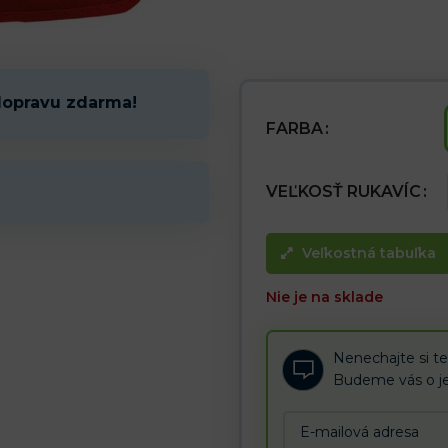
Vlastnosti:
– Džínsovina a vystužená manžet
– Dlaňová časť je vyrobená z je
proti oderu
– Zvnútra kvalitná podšívka, kto
– Vhodné pre bežné mechanick
dopravu zdarma!
– Používané v stavebníctve a ť
FARBA
VEĽKOSŤ RUKAVÍC
Veľkostná tabuľka
Nie je na sklade
Nenechajte si te
Budeme vás o je
Enter
your