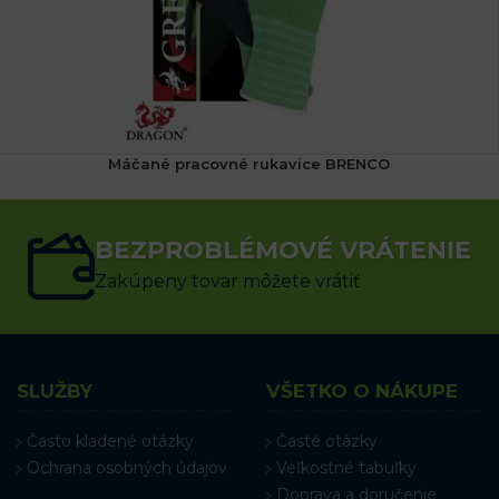
Máčané pracovné rukavice BRENCO
3.47
€
s DPH
BEZPROBLÉMOVÉ VRÁTENIE
VÝBER MOŽNOSTÍ
Zakúpeny tovar môžete vrátiť
SLUŽBY
VŠETKO O NÁKUPE
Často kladené otázky
Časté otázky
Ochrana osobných údajov
Veľkostné tabuľky
Doprava a doručenie