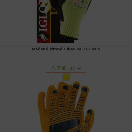
Máčané zimné rukavice TEX WIN
4.31
€
s DPH
VÝBER MOŽNOSTÍ