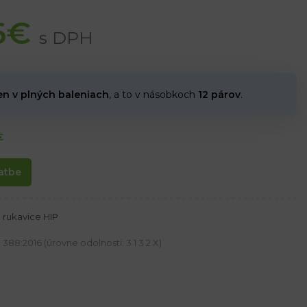
6
€
s DPH
en v plných baleniach
, a to v násobkoch
12 párov
.
€
atbe
rukavice HIP
88:2016 (úrovne odolnosti: 3 1 3 2 X)
že typu LUX