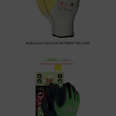
Rukavice nitrilové NITRENI YELLOW
1.85
€
s DPH
VÝBER MOŽNOSTÍ