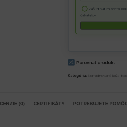
email
Zaškrtnutím tohto polí
address
čakateľov
to
join
the
waitlist
for
this
product
Porovnať produkt
Kategória:
Kombinované koža-text
CENZIE (0)
CERTIFIKÁTY
POTREBUJETE POMÔ