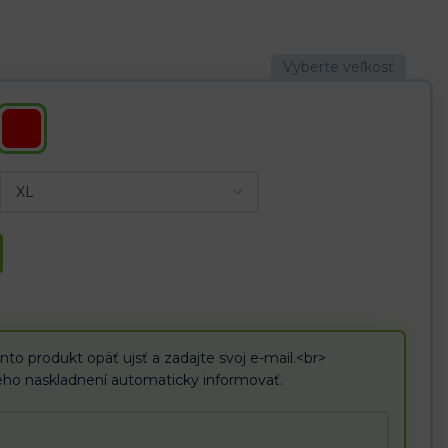
a v červenej farbe
dného kusu kože, vďaka čomu vykazujú väčšiu pevnosť a odolnosť
rá zvyšuje pohodlie
é práce
ažkom priemysle
nto produkt opäť ujsť a zadajte svoj e-mail.<br>
ho naskladnení automaticky informovať.