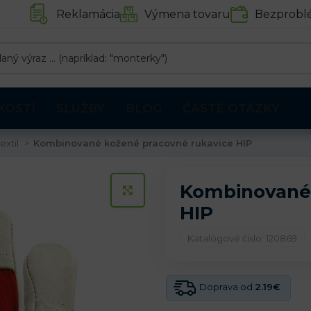
Reklamácia
Výmena tovaru
Bezprobl
KOSTÍ
SLUŽBY
BLOG
ČASTÉ OTÁZKY
extil
Kombinované kožené pracovné rukavice HIP
Kombinované 
KLIKNITE PRE ZVÄČŠENIE
HIP
Katalógové číslo: 120869
Doprava od
2.19€