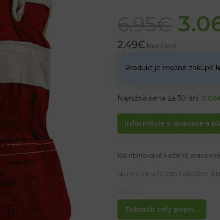
3.0
6.95
€
2.49
€
bez DPH
Produkt je možné zakúpiť
l
Najnižšia cena za 30 dní:
3.06
Informácie o doprave a pl
Kombinované kožené pracovné 
Normy: EN 420:2003+A1:2009, EN 3
Materiál:
Vyrobené z lícovej hovädzej ko
Zobraziť celý popis...