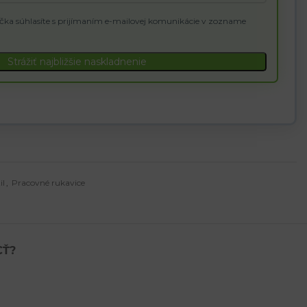
čka súhlasíte s prijímaním e-mailovej komunikácie v zozname
Strážiť najbližšie naskladnenie
il
,
Pracovné rukavice
CŤ?