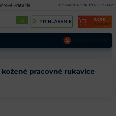
émové vrátenie
DOPRAVA A DORUČENIE
KONTAKT
0.00
€
PRIHLÁSENIE
0
položiek
AKCIE A ZĽAVY
kožené pracovné rukavice