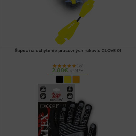
Štipec na uchytenie pracovných rukavíc GLOVE 01
(3x)
2.88
€
s DPH
VÝBER MOŽNOSTÍ