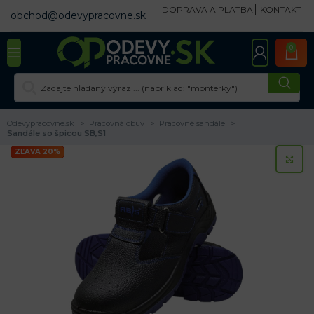
DOPRAVA A PLATBA
KONTAKT
obchod@odevypracovne.sk
0
Odevypracovne.sk
Pracovná obuv
Pracovné sandále
Sandále so špicou SB,S1
ZĽAVA 20%
KL