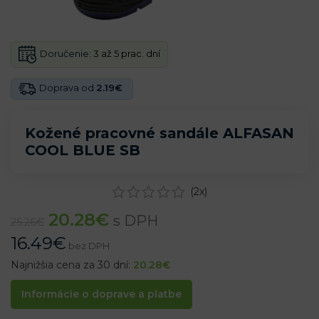
Doručenie:
3 až 5 prac. dní
Doprava od
2.19€
Kožené pracovné sandále ALFASAN
COOL BLUE SB
(
2
x)
20.28
€
s DPH
25.26
€
16.49
€
bez DPH
Najnižšia cena za 30 dní:
20.28
€
Informácie o doprave a platbe