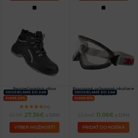
Bezpečnostná obuv
Pracovné ochranné okuliare
ODOSIELAME DO 24H
ODOSIELAME DO 24H
DARBON SB
3M 2890
ZĽAVA 24%
ZĽAVA 61%
(1x)
27.36
€
11.06
€
51.11
€
23.64
€
s DPH
s DPH
VÝBER MOŽNOSTÍ
PRIDAŤ DO KOŠÍKA