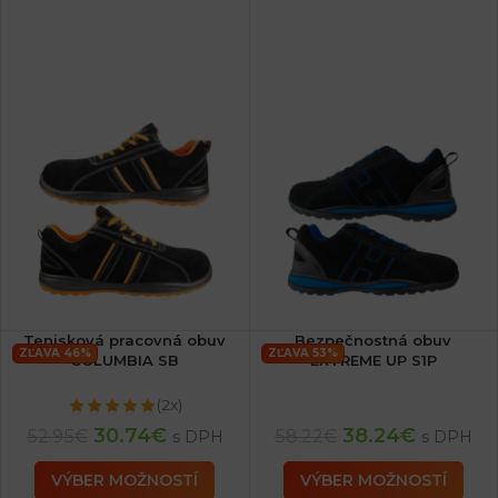
Tenisková pracovná obuv
Bezpečnostná obuv
ZĽAVA 46%
ZĽAVA 53%
COLUMBIA SB
EXTREME UP S1P
(2x)
30.74
€
38.24
€
52.95
€
58.22
€
s DPH
s DPH
VÝBER MOŽNOSTÍ
VÝBER MOŽNOSTÍ