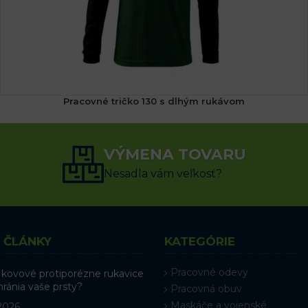
Pracovné tričko 130 s dlhým rukávom
(2x)
14.34
€
s DPH
VÝMENA TOVARU
VÝBER MOŽNOSTÍ
Nesadla vám veľkosť?
 ČLÁNKY
KATEGÓRIE
Pracovné odevy
 kovové protiporézne rukavice
hránia vaše prsty?
Pracovná obuv
Maskáče a vojenské
 2026