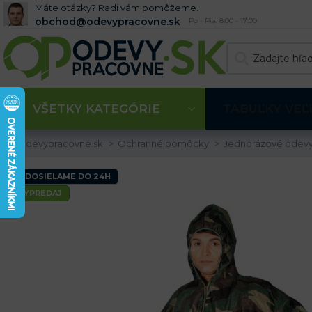
Máte otázky? Radi vám pomôžeme.
obchod@odevypracovne.sk
Po - Pia: 8:00 - 17:00
VŠETKY KATEGÓRIE
TABUĽKY VEĽ
Odevypracovne.sk
Ochranné pomôcky
Jednorázové odev
ODOSIELAME DO 24H
VÝPREDAJ