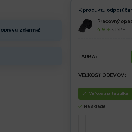
K produktu odporúčam
Pracovný opa
4.91
€
s DPH
dopravu zdarma!
FARBA
VEĽKOSŤ ODEVOV
Veľkostná tabuľka
Na sklade