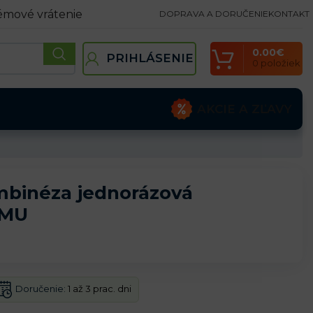
émové vrátenie
DOPRAVA A DORUČENIE
KONTAKT
0.00
€
PRIHLÁSENIE
0
položiek
AKCIE A ZĽAVY
binéza jednorázová
AMU
Doručenie:
1 až 3 prac. dni