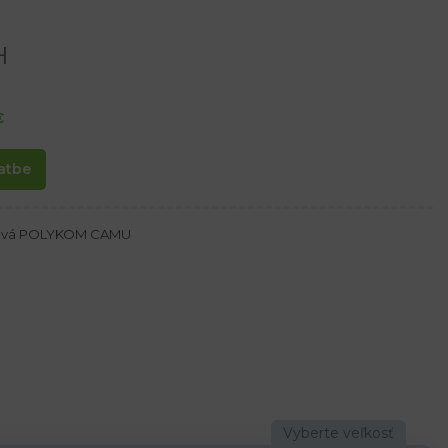
H
€
atbe
zová POLYKOM CAMU
ou
v, pri maľovaní a čistení