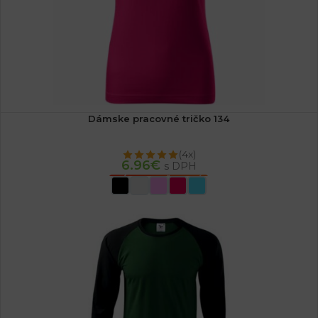
Dámske pracovné tričko 134
(4x)
6.96
€
s DPH
VÝBER MOŽNOSTÍ