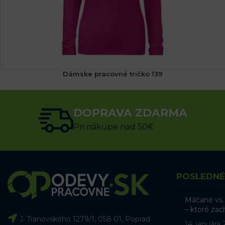
Dámske pracovné tričko 139
(3x)
14.34
€
s DPH
DOPRAVA ZDARMA
VÝBER MOŽNOSTÍ
Pri nákupe nad 50€
POSLEDNÉ
Máčané vs.
– ktoré zac
J. Tranovského 1279/1, 058 01, Poprad
14. januára