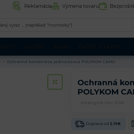
Reklamácia
Výmena tovaru
Bezprobl
KOSTÍ
SLUŽBY
BLOG
ČASTÉ OTÁZKY
y
Ochranná kombinéza jednorázová POLYKOM CAMU
Ochranná kom
KLIKNITE PRE ZVÄČŠENIE
POLYKOM C
Katalógové číslo: 113147
Doprava od
2.19€