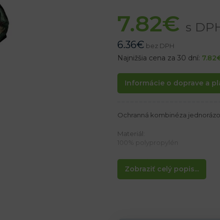
7.82
€
s DP
6.36
€
bez DPH
Najnižšia cena za 30 dní:
7.82
Informácie o doprave a pl
Ochranná kombinéza jednorá
Materiál:
100% polypropylén
Vlastnosti:
Zobraziť celý popis...
– Hmotnosť 50 g/m²
– Zapínanie na zips
– Kapucňa a manžety s gumičk
– Vhodné pre lesníkov, poľovníko