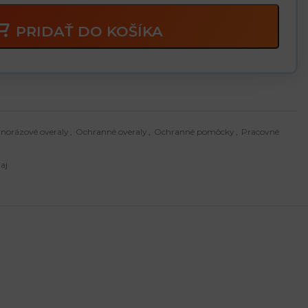
PRIDAŤ DO KOŠÍKA
dnorázové overaly
,
Ochranné overaly
,
Ochranné pomôcky
,
Pracovné
aj