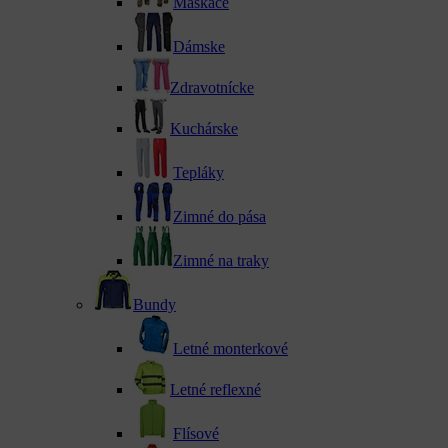
Maskáče
Dámske
Zdravotnícke
Kuchárske
Tepláky
Zimné do pása
Zimné na traky
Bundy
Letné monterkové
Letné reflexné
Flísové