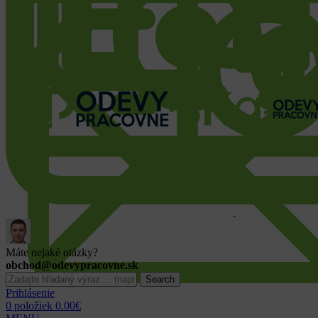
Máte nejaké otázky?
obchod@odevypracovne.sk
Search
Prihlásenie
0
položiek
0.00
€