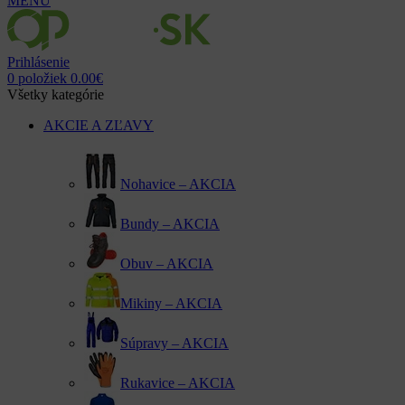
MENU
Prihlásenie
0
položiek
0.00
€
Všetky kategórie
AKCIE A ZĽAVY
Nohavice – AKCIA
Bundy – AKCIA
Obuv – AKCIA
Mikiny – AKCIA
Súpravy – AKCIA
Rukavice – AKCIA