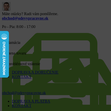
Máte otázky? Radi vám pomôžeme.
obchod@odevypracovne.sk
Po - Pia: 8:00 - 17:00
Reklamácia
Výmena tovaru
Bezproblémové vrátenie
DOPRAVA A DORUČENIE
KONTAKT
obchod@odevypracovne.sk
DOPRAVA A PLATBA
KONTAKT