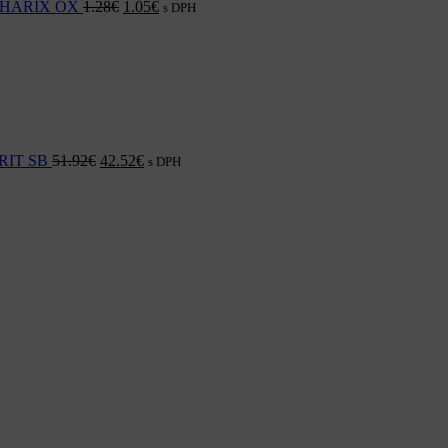
vné HARIX OX
1.28
€
1.05
€
s DPH
GRIT SB
51.92
€
42.52
€
s DPH