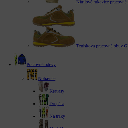
Nitrilové rukavice praco
Tenisková pracovná obuv 
Pracovné odevy
Nohavice
Kraťasy
Do pása
Na traky