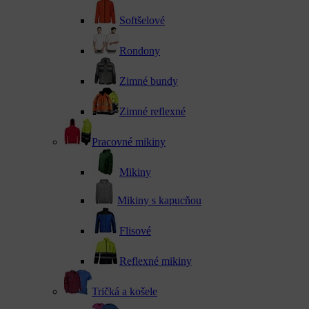
Softšelové
Rondony
Zimné bundy
Zimné reflexné
Pracovné mikiny
Mikiny
Mikiny s kapucňou
Flisové
Reflexné mikiny
Tričká a košele