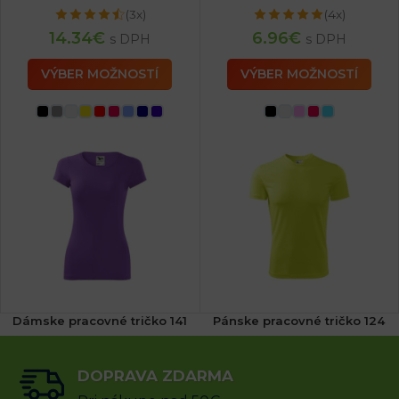
(3x)
(4x)
14.34
€
6.96
€
s DPH
s DPH
VÝBER MOŽNOSTÍ
VÝBER MOŽNOSTÍ
Dámske pracovné tričko 141
Pánske pracovné tričko 124
(1x)
DOPRAVA ZDARMA
12.60
€
8.29
€
s DPH
s DPH