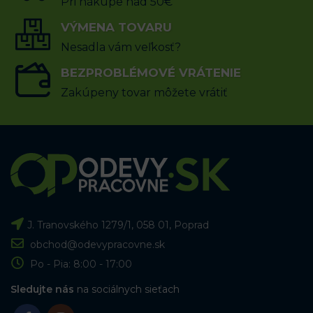
Pri nákupe nad 50€
VÝBER MOŽNOSTÍ
VÝMENA TOVARU
VÝBER MOŽNOSTÍ
Nesadla vám veľkosť?
BEZPROBLÉMOVÉ VRÁTENIE
Zakúpeny tovar môžete vrátiť
J. Tranovského 1279/1, 058 01, Poprad
obchod@odevypracovne.sk
Po - Pia: 8:00 - 17:00
Sledujte nás
na sociálnych sieťach