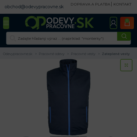
DOPRAVA A PLATBA
KONTAKT
obchod@odevypracovne.sk
0
Odevypracovne.sk
Pracovné odevy
Pracovné vesty
Zateplené vesty
KL