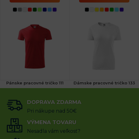
Pánske pracovné tričko 111
Dámske pracovné tričko 133
DOPRAVA ZDARMA
9.83
€
6.14
€
s DPH
s DPH
Pri nákupe nad 50€
VÝBER MOŽNOSTÍ
VÝMENA TOVARU
VÝBER MOŽNOSTÍ
Nesadla vám veľkosť?