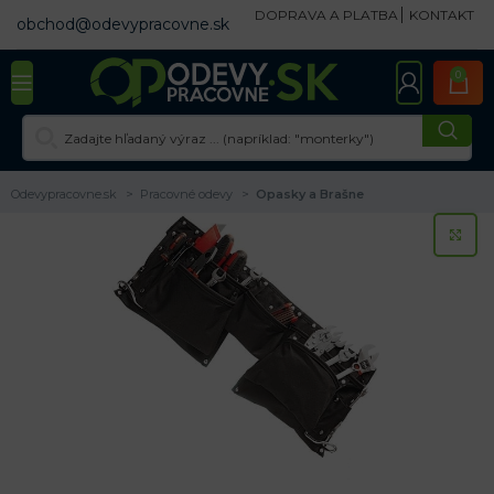
DOPRAVA A PLATBA
KONTAKT
obchod@odevypracovne.sk
0
Odevypracovne.sk
Pracovné odevy
Opasky a Brašne
KL