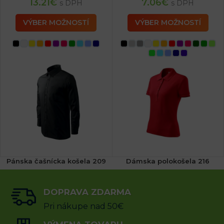
13.21
€
7.06
€
s DPH
s DPH
VÝBER MOŽNOSTÍ
VÝBER MOŽNOSTÍ
Pánska čašnícka košela 209
Dámska polokošela 216
DOPRAVA ZDARMA
21.72
€
16.19
€
s DPH
s DPH
Pri nákupe nad 50€