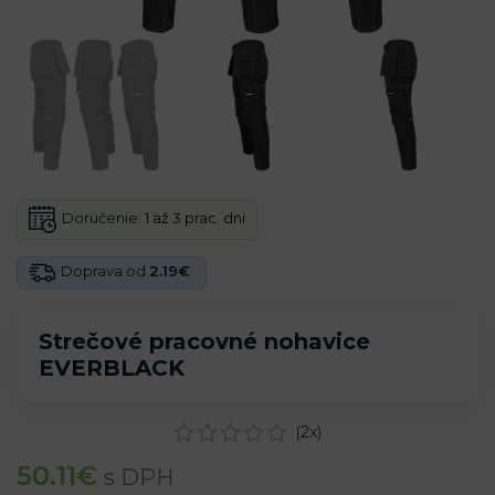
Doručenie:
1 až 3 prac. dni
Doprava od
2.19€
Strečové pracovné nohavice
EVERBLACK
(
2
x)
50.11
€
s DPH