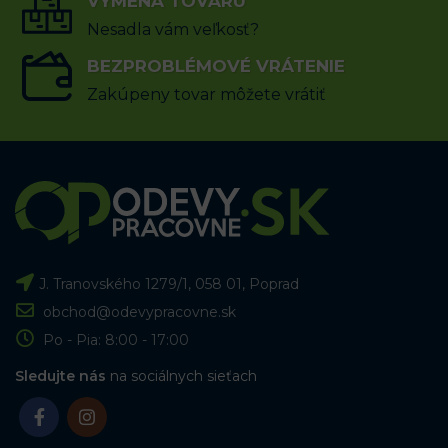
VÝBER MOŽNOSTÍ
VÝMENA TOVARU
VÝBER MOŽNOSTÍ
Nesadla vám veľkosť?
BEZPROBLÉMOVÉ VRÁTENIE
Zakúpeny tovar môžete vrátiť
J. Tranovského 1279/1, 058 01, Poprad
obchod@odevypracovne.sk
Po - Pia: 8:00 - 17:00
Sledujte nás
na sociálnych sieťach