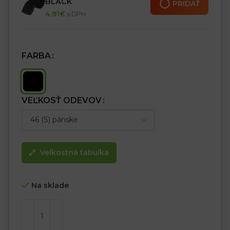
BLACK
PRIDAŤ
– Vrecká na kolenné chrániče
4.91
€
s DPH
– Reflexné prvky pod kolenami
FARBA
VEĽKOSŤ ODEVOV
Veľkostná tabuľka
Na sklade