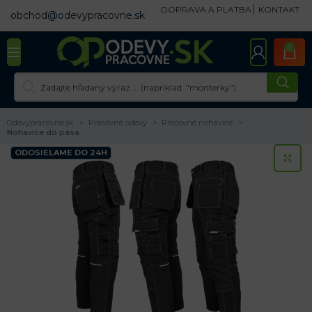
DOPRAVA A PLATBA
KONTAKT
obchod@odevypracovne.sk
0
Odevypracovne.sk
Pracovné odevy
Pracovné nohavice
Nohavice do pása
ODOSIELAME DO 24H
KL