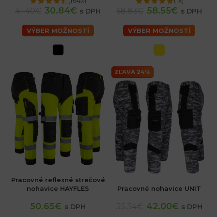
(164x)
(1x)
30.84€
58.55€
41.40€
68.83€
s DPH
s DPH
VÝBER MOŽNOSTÍ
VÝBER MOŽNOSTÍ
ZĽAVA 24%
Pracovné reflexné strečové
nohavice HAYFLES
Pracovné nohavice UNIT
50.65€
42.00€
55.34€
s DPH
s DPH