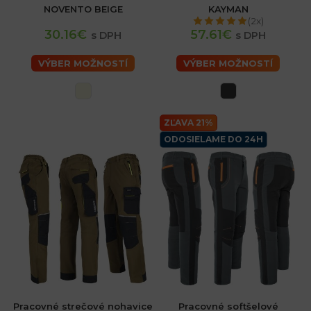
NOVENTO BEIGE
KAYMAN
(2x)
30.16€
57.61€
s DPH
s DPH
VÝBER MOŽNOSTÍ
VÝBER MOŽNOSTÍ
ZĽAVA 21%
ODOSIELAME DO 24H
Pracovné strečové nohavice
Pracovné softšelové