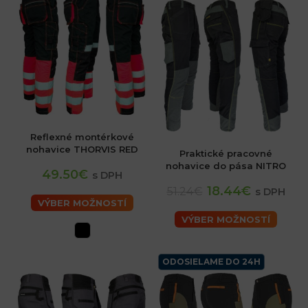
Reflexné montérkové
nohavice THORVIS RED
Praktické pracovné
nohavice do pása NITRO
49.50€
s DPH
18.44€
51.24€
s DPH
VÝBER MOŽNOSTÍ
VÝBER MOŽNOSTÍ
ODOSIELAME DO 24H