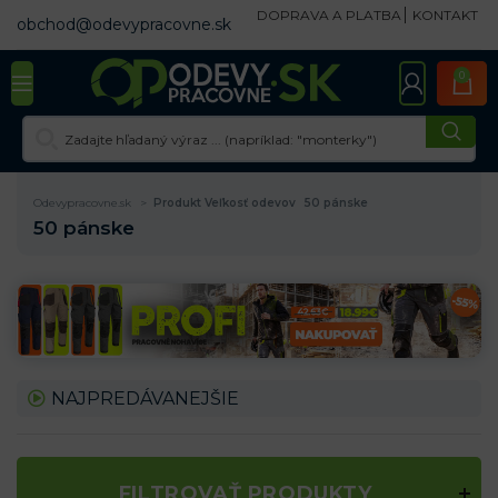
DOPRAVA A PLATBA
KONTAKT
obchod@odevypracovne.sk
0
Odevypracovne.sk
Produkt Veľkosť odevov
50 pánske
50 pánske
NAJPREDÁVANEJŠIE
FILTROVAŤ PRODUKTY