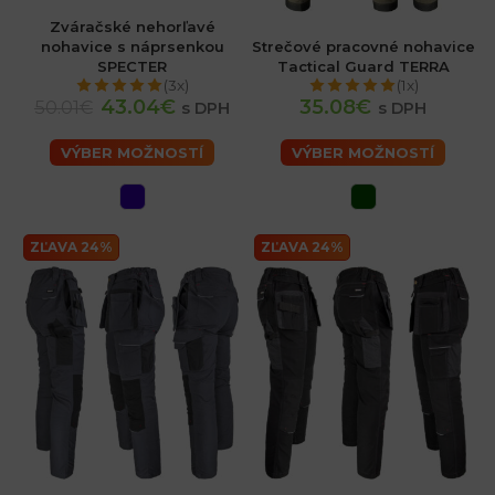
Zváračské nehorľavé
nohavice s náprsenkou
Strečové pracovné nohavice
SPECTER
Tactical Guard TERRA
(3x)
(1x)
43.04€
35.08€
50.01€
s DPH
s DPH
VÝBER MOŽNOSTÍ
VÝBER MOŽNOSTÍ
sk
ZĽAVA 24%
ZĽAVA 24%