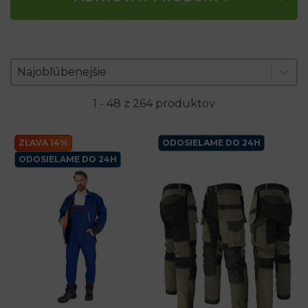
Zoradenie produktov
Sort content
Sort content
Najobľúbenejšie
1 - 48 z 264 produktov
ZĽAVA 14%
ODOSIELAME DO 24H
ODOSIELAME DO 24H