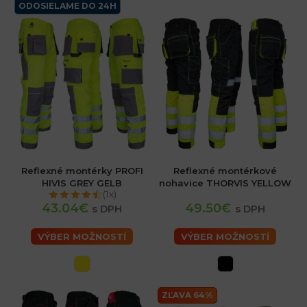
ODOSIELAME DO 24H
Reflexné montérky PROFI
Reflexné montérkové
HIVIS GREY GELB
nohavice THORVIS YELLOW
(1x)
43.04€
49.50€
s DPH
s DPH
VÝBER MOŽNOSTÍ
VÝBER MOŽNOSTÍ
ZĽAVA 64%