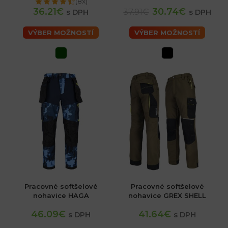
(8x)
36.21€
30.74€
37.91€
s DPH
s DPH
VÝBER MOŽNOSTÍ
VÝBER MOŽNOSTÍ
Pracovné softšelové
Pracovné softšelové
nohavice HAGA
nohavice GREX SHELL
46.09€
41.64€
s DPH
s DPH