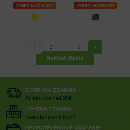
VÝBER MOŽNOSTÍ
VÝBER MOŽNOSTÍ
…
1
2
6
>
Načítať ďalšie
DOPRAVA ZDARMA
Pri nákupe nad 50€
VÝMENA TOVARU
Nesadla vám veľkosť?
BEZPROBLÉMOVÉ VRÁTENIE