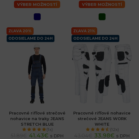
VÝBER MOŽNOSTÍ
VÝBER MOŽNOSTÍ
ZĽAVA 20%
ZĽAVA 21%
ODOSIELAME DO 24H
ODOSIELAME DO 24H
Pracovné rifľové strečové
Pracovné rifľové nohavice
nohavice na traky JEANS
strečové JEANS WORK
STRETCH BLUE
WHITE
(1x)
(12x)
41.43€
33.98€
51.89€
43.04€
s DPH
s DPH