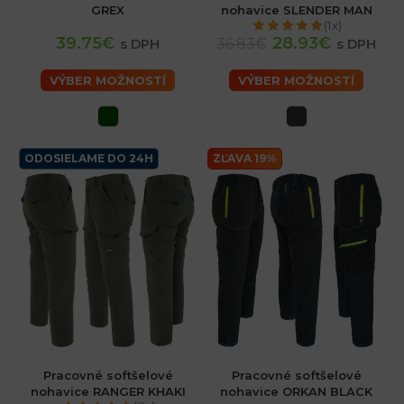
GREX
nohavice SLENDER MAN
(1x)
39.75€
28.93€
36.83€
s DPH
s DPH
VÝBER MOŽNOSTÍ
VÝBER MOŽNOSTÍ
ODOSIELAME DO 24H
ZĽAVA 19%
Pracovné softšelové
Pracovné softšelové
nohavice RANGER KHAKI
nohavice ORKAN BLACK