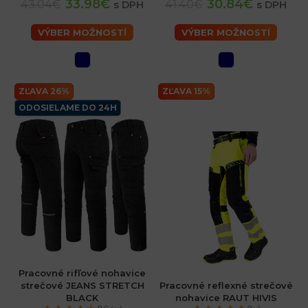
33.98€
30.84€
43.04€
41.40€
s DPH
s DPH
VÝBER MOŽNOSTÍ
VÝBER MOŽNOSTÍ
ZĽAVA 26%
ZĽAVA 15%
ODOSIELAME DO 24H
Pracovné rifľové nohavice
strečové JEANS STRETCH
Pracovné reflexné strečové
BLACK
nohavice RAUT HIVIS