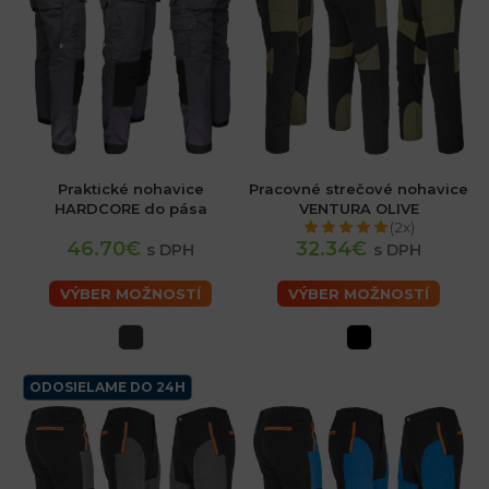
Praktické nohavice
Pracovné strečové nohavice
HARDCORE do pása
VENTURA OLIVE
(2x)
46.70€
32.34€
s DPH
s DPH
VÝBER MOŽNOSTÍ
VÝBER MOŽNOSTÍ
ODOSIELAME DO 24H