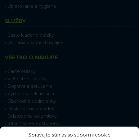
Upratovanie a hygiena
SLUŽBY
Často kladené otázky
Ochrana osobných údajov
VŠETKO O NÁKUPE
Časté otázky
Veľkostné tabuľky
Doprava a doručenie
Výmena a reklamácia
Obchodné podmienky
Reklamačný poriadok
Odstúpenie od zmluvy
Informácie k odstúpeniu
Kontakt
Spravujte súhlas so súbormi cookie
Nastavenie cookies