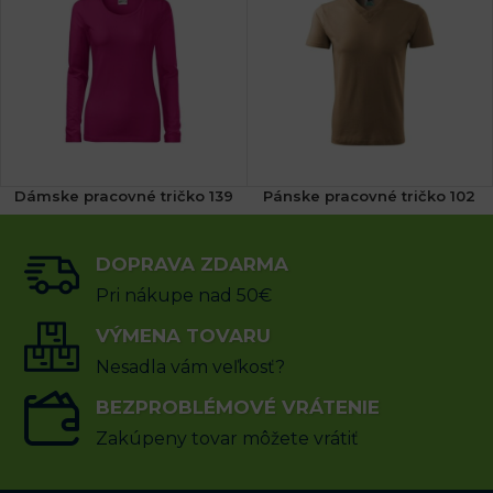
Dámske pracovné tričko 139
Pánske pracovné tričko 102
(3x)
(2x)
DOPRAVA ZDARMA
14.34
€
7.68
€
s DPH
s DPH
Pri nákupe nad 50€
VÝBER MOŽNOSTÍ
VÝMENA TOVARU
VÝBER MOŽNOSTÍ
Nesadla vám veľkosť?
BEZPROBLÉMOVÉ VRÁTENIE
Zakúpeny tovar môžete vrátiť