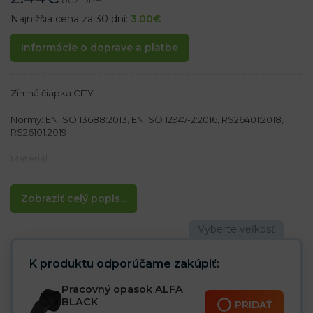
bez DPH
Najnižšia cena za 30 dní:
3.00
€
Informácie o doprave a platbe
Zimná čiapka CITY
Normy: EN ISO 13688:2013, EN ISO 12947-2:2016, RS26401:2018,
RS26101:2019
Materiál:
100% polyester
100% polyesterová podšívka flís
Zobraziť celý popis...
Vlastnosti:
– Moderný strih
– Chráni pred vetrom a chladom
K produktu odporúčame zakúpiť:
Pracovný opasok ALFA
BLACK
PRIDAŤ