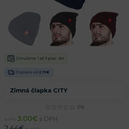
Doručenie:
1 až 3 prac. dni
Doprava od
2.19€
Zimná čiapka CITY
(
7
x)
3.00
€
s DPH
4.91
€
2.44
€