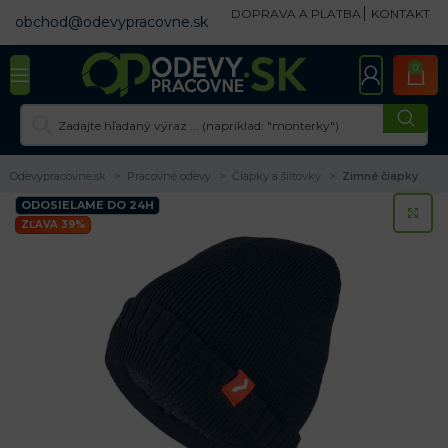
DOPRAVA A PLATBA
KONTAKT
obchod@odevypracovne.sk
0
Odevypracovne.sk
Pracovné odevy
Čiapky a šiltovky
Zimné čiapky
ODOSIELAME DO 24H
KL
ZĽAVA 39%