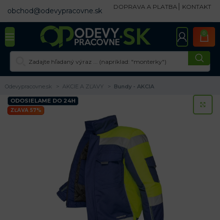
DOPRAVA A PLATBA
KONTAKT
obchod@odevypracovne.sk
0
Odevypracovne.sk
AKCIE A ZĽAVY
Bundy - AKCIA
ODOSIELAME DO 24H
KL
ZĽAVA 57%