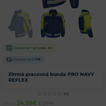
Doručenie:
1 až 3 prac. dni
Doprava od
2.19€
Zimná pracovná bunda PRO NAVY
REFLEX
(
5
x)
24.59
€
s DPH
57.08
€