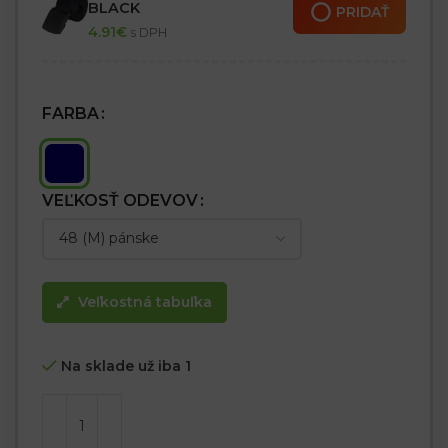
BLACK
PRIDAŤ
4.91
€
s DPH
FARBA
VEĽKOSŤ ODEVOV
Veľkostná tabuľka
Na sklade už iba 1