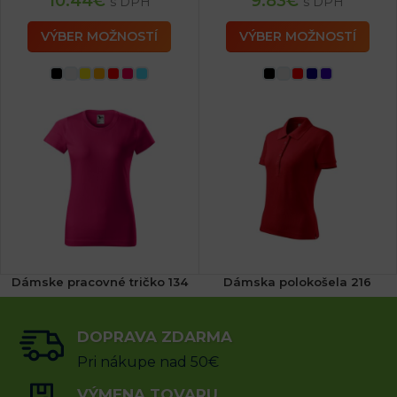
10.44
€
9.83
€
s DPH
s DPH
VÝBER MOŽNOSTÍ
VÝBER MOŽNOSTÍ
Dámske pracovné tričko 134
Dámska polokošela 216
(4x)
DOPRAVA ZDARMA
6.96
€
16.19
€
s DPH
s DPH
Pri nákupe nad 50€
VÝBER MOŽNOSTÍ
VÝMENA TOVARU
VÝBER MOŽNOSTÍ