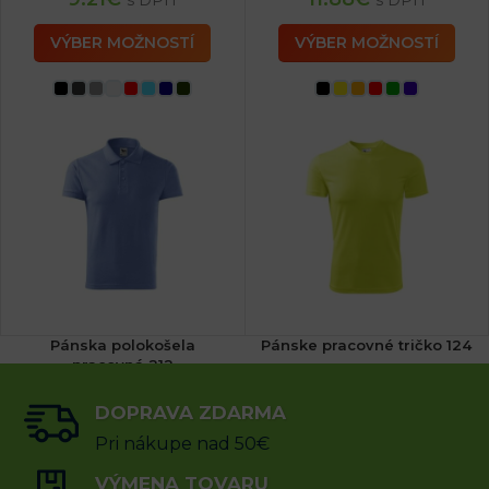
s DPH
s DPH
VÝBER MOŽNOSTÍ
VÝBER MOŽNOSTÍ
Pánska polokošela
Pánske pracovné tričko 124
pracovná 212
(1x)
DOPRAVA ZDARMA
14.96
€
8.29
€
s DPH
s DPH
Pri nákupe nad 50€
VÝBER MOŽNOSTÍ
VÝMENA TOVARU
VÝBER MOŽNOSTÍ