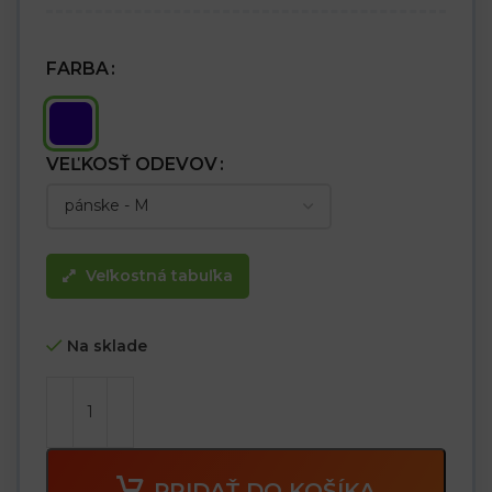
suchým zipsom pre väčšiu ochranu proti chladu
– Dve spodné vrecká a jedno náprsné vrecko na zips
– Vnútorné vrecko
– Otvor na slúchadlá z ľavého náprsného vrecka
FARBA
– Rukávy zakončené rebrovanými manžetami
– Spodný lem vzadu elastický pre lepšie prispôsobenie postave
– Reflexné prvky pre zvýšenú viditeľnosť
VEĽKOSŤ ODEVOV
Vhodné aj na športové aktivity a turistiku.
Veľkostná tabuľka
Na sklade
PRIDAŤ DO KOŠÍKA