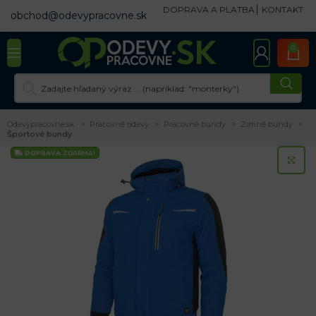
DOPRAVA A PLATBA
KONTAKT
obchod@odevypracovne.sk
0
Odevypracovne.sk
Pracovné odevy
Pracovné bundy
Zimné bundy
Športové bundy
DOPRAVA
ZDARMA!
KL