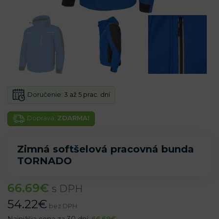
Doručenie:
3 až 5 prac. dní
Doprava:
ZDARMA!
Zimná softšelová pracovná bunda
TORNADO
66.69
€
s DPH
54.22
€
bez DPH