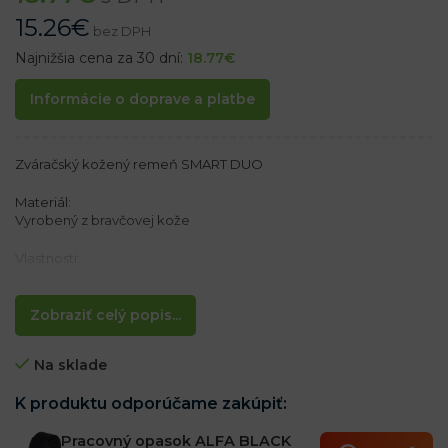
15.26
€
bez DPH
Najnižšia cena za 30 dní:
18.77
€
Informácie o doprave a platbe
Zváračský kožený remeň SMART DUO
Materiál:
Vyrobený z bravčovej kože
Vlastnosti:
– Zváračský kožený remeň
– 2 kovové pracky zaistené pomocou kovového nitu
– Šírka 10 cm
Zobraziť celý popis...
Na sklade
K produktu odporúčame zakúpiť:
Pracovný opasok ALFA BLACK