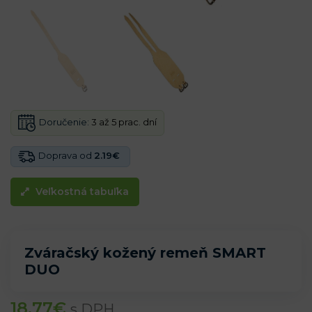
Doručenie:
3 až 5 prac. dní
Doprava od
2.19€
Veľkostná tabuľka
Zváračský kožený remeň SMART
DUO
18.77
€
s DPH