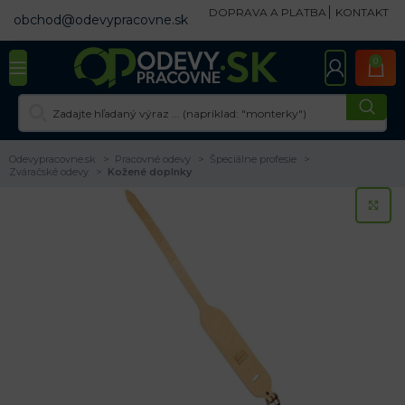
DOPRAVA A PLATBA
KONTAKT
obchod@odevypracovne.sk
0
Odevypracovne.sk
Pracovné odevy
Špeciálne profesie
Zváračské odevy
Kožené doplnky
KL