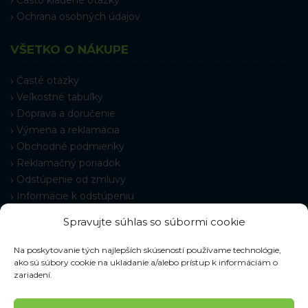
Často kladené otázky
Ochrana osobných údajov
VŠETKO O NÁKUPE
Časté otázky
Veľkostné tabuľky
Doprava a doručenie
Výmena a reklamácia
Obchodné podmienky
Reklamačný poriadok
Odstúpenie od zmluvy
Informácie k odstúpeniu
Kontakt
Spravujte súhlas so súbormi cookie
Nastavenie cookies
Na poskytovanie tých najlepších skúseností používame technológie,
ako sú súbory cookie na ukladanie a/alebo prístup k informáciám o
zariadení.