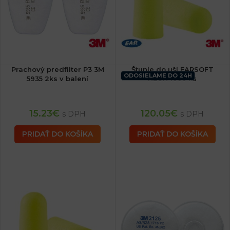
Prachový predfilter P3 3M
Štuple do uší EARSOFT
ODOSIELAME DO 24H
5935 2ks v balení
NEON 1000 ks
15.23
€
120.05
€
s DPH
s DPH
PRIDAŤ DO KOŠÍKA
PRIDAŤ DO KOŠÍKA