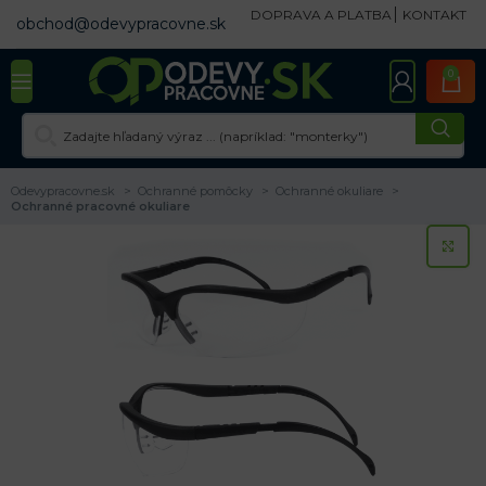
DOPRAVA A PLATBA
KONTAKT
obchod@odevypracovne.sk
0
Odevypracovne.sk
Ochranné pomôcky
Ochranné okuliare
Ochranné pracovné okuliare
KL