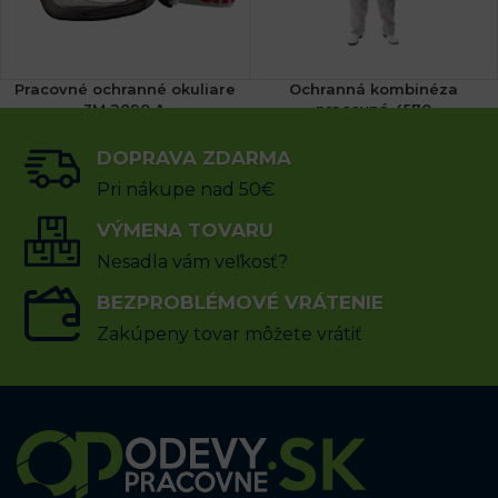
Pracovné ochranné okuliare
Ochranná kombinéza
3M 2890 A
pracovná 4570
DOPRAVA ZDARMA
26.80
€
60.17
€
s DPH
s DPH
Pri nákupe nad 50€
PRIDAŤ DO KOŠÍKA
VÝMENA TOVARU
VÝBER MOŽNOSTÍ
Nesadla vám veľkosť?
BEZPROBLÉMOVÉ VRÁTENIE
Zakúpeny tovar môžete vrátiť