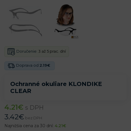
Doručenie:
3 až 5 prac. dní
Doprava od
2.19€
Ochranné okuliare KLONDIKE
CLEAR
4.21
€
s DPH
3.42
€
bez DPH
Najnižšia cena za 30 dní:
4.21
€