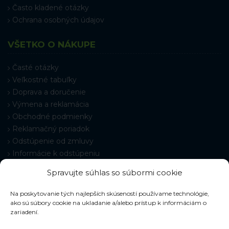
Často kladené otázky
Ochrana osobných údajov
VŠETKO O NÁKUPE
Časté otázky
Veľkostné tabuľky
Doprava a doručenie
Výmena a reklamácia
Obchodné podmienky
Reklamačný poriadok
Odstúpenie od zmluvy
Informácie k odstúpeniu
Kontakt
Spravujte súhlas so súbormi cookie
Nastavenie cookies
Na poskytovanie tých najlepších skúseností používame technológie,
ako sú súbory cookie na ukladanie a/alebo prístup k informáciám o
zariadení.