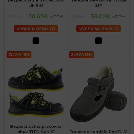
LIME S1
S1P
38.65€
38.02€
48.34€
46.68€
s DPH
s DPH
VÝBER MOŽNOSTÍ
VÝBER MOŽNOSTÍ
ZĽAVA 16%
ZĽAVA 16%
Bezpečnostná pracovná
obuv TITO SAN S1
Pracovné sandále RAVEL S1