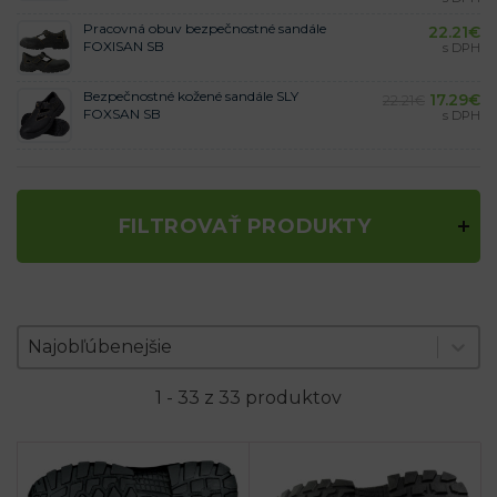
Pracovná obuv bezpečnostné sandále
22.21
€
FOXISAN SB
s DPH
Bezpečnostné kožené sandále SLY
17.29
€
22.21
€
FOXSAN SB
s DPH
FILTROVAŤ PRODUKTY
Zoradenie produktov
Sort content
Sort content
Najobľúbenejšie
1 - 33 z 33 produktov