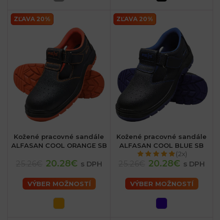
ZĽAVA 20%
ZĽAVA 20%
Kožené pracovné sandále
Kožené pracovné sandále
ALFASAN COOL ORANGE SB
ALFASAN COOL BLUE SB
(2x)
20.28€
20.28€
25.26€
25.26€
s DPH
s DPH
VÝBER MOŽNOSTÍ
VÝBER MOŽNOSTÍ