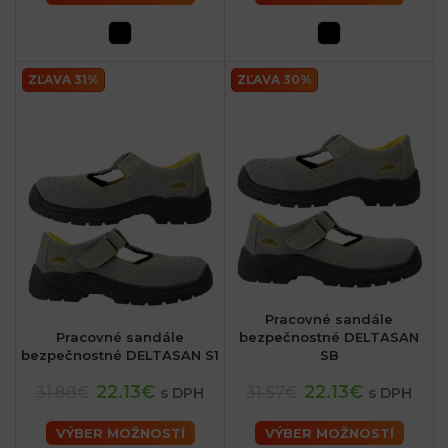
ZĽAVA 31%
ZĽAVA 30%
Pracovné sandále
Pracovné sandále
bezpečnostné DELTASAN
bezpečnostné DELTASAN S1
SB
22.13€
22.13€
31.88€
31.57€
s DPH
s DPH
VÝBER MOŽNOSTÍ
VÝBER MOŽNOSTÍ