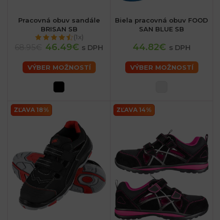
Pracovná obuv sandále
Biela pracovná obuv FOOD
BRISAN SB
SAN BLUE SB
(1x)
46.49€
44.82€
68.95€
s DPH
s DPH
VÝBER MOŽNOSTÍ
VÝBER MOŽNOSTÍ
ZĽAVA 18%
ZĽAVA 14%