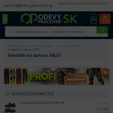
DOPRAVA A PLATBA
KONTAKT
obchod@odevypracovne.sk
0
Odevypracovne.sk
Pracovná obuv
Pracovné sandále
Sandále so špicou SB,S1
Sandále so špicou SB,S1
NAJPREDÁVANEJŠIE
Pracovné sandále ALFASAN SB
24.46
€
20.28
€
s DPH