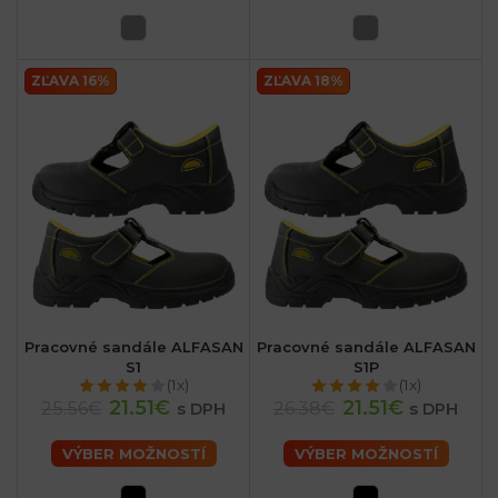
ZĽAVA 16%
ZĽAVA 18%
Pracovné sandále ALFASAN
Pracovné sandále ALFASAN
S1
S1P
(1x)
(1x)
21.51€
21.51€
25.56€
26.38€
s DPH
s DPH
VÝBER MOŽNOSTÍ
VÝBER MOŽNOSTÍ