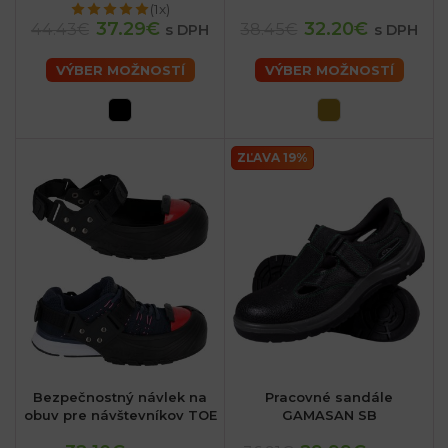
(1x)
37.29€
32.20€
44.43€
38.45€
s DPH
s DPH
VÝBER MOŽNOSTÍ
VÝBER MOŽNOSTÍ
ZĽAVA 19%
Bezpečnostný návlek na
Pracovné sandále
obuv pre návštevníkov TOE
GAMASAN SB