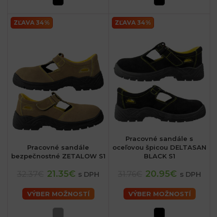
ZĽAVA 34%
ZĽAVA 34%
Pracovné sandále s
Pracovné sandále
oceľovou špicou DELTASAN
bezpečnostné ZETALOW S1
BLACK S1
21.35€
20.95€
32.37€
31.76€
s DPH
s DPH
VÝBER MOŽNOSTÍ
VÝBER MOŽNOSTÍ