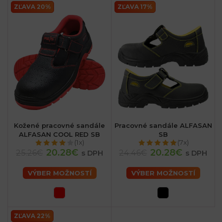
ZĽAVA 20%
ZĽAVA 17%
Kožené pracovné sandále
Pracovné sandále ALFASAN
ALFASAN COOL RED SB
SB
(1x)
(7x)
20.28€
20.28€
25.26€
24.46€
s DPH
s DPH
VÝBER MOŽNOSTÍ
VÝBER MOŽNOSTÍ
ZĽAVA 22%