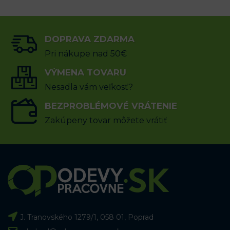
DOPRAVA ZDARMA
Pri nákupe nad 50€
VÝMENA TOVARU
Nesadla vám veľkosť?
BEZPROBLÉMOVÉ VRÁTENIE
Zakúpeny tovar môžete vrátiť
J. Tranovského 1279/1, 058 01, Poprad