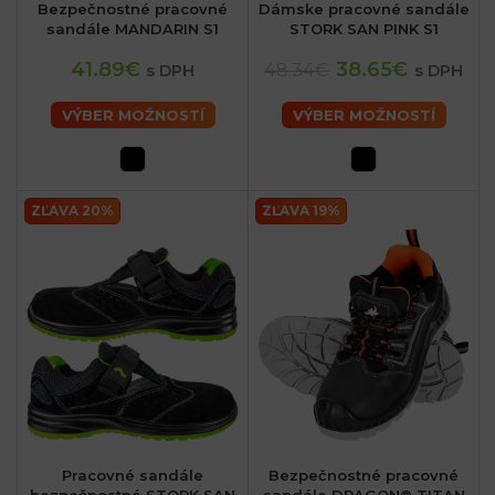
Bezpečnostné pracovné
Dámske pracovné sandále
sandále MANDARIN S1
STORK SAN PINK S1
41.89€
38.65€
48.34€
s DPH
s DPH
VÝBER MOŽNOSTÍ
VÝBER MOŽNOSTÍ
ZĽAVA 20%
ZĽAVA 19%
Pracovné sandále
Bezpečnostné pracovné
bezpečnostné STORK SAN
sandále DRAGON® TITAN