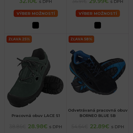
32.10€
29.99€
36.91€
s DPH
s DPH
VÝBER MOŽNOSTÍ
VÝBER MOŽNOSTÍ
ZĽAVA 25%
ZĽAVA 58%
Odvetrávaná pracovná obuv
Pracovná obuv LACE S1
BORNEO BLUE SB
28.98€
22.89€
38.86€
54.64€
s DPH
s DPH