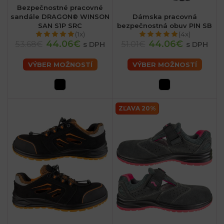
Bezpečnostné pracovné
sandále DRAGON® WINSON
Dámska pracovná
SAN S1P SRC
bezpečnostná obuv PIN SB
(1x)
(4x)
44.06€
44.06€
53.68€
51.01€
s DPH
s DPH
VÝBER MOŽNOSTÍ
VÝBER MOŽNOSTÍ
ZĽAVA 20%