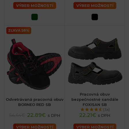
VÝBER MOŽNOSTÍ
VÝBER MOŽNOSTÍ
ZĽAVA 58%
Pracovná obuv
Odvetrávaná pracovná obuv
bezpečnostné sandále
BORNEO RED SB
FOXISAN SB
(3x)
22.89€
22.21€
54.64€
s DPH
s DPH
VÝBER MOŽNOSTÍ
VÝBER MOŽNOSTÍ