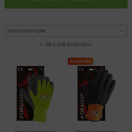
Zoradenie produktov
Sort content
Sort content
Najobľúbenejšie
1 - 48 z 348 produktov
ZĽAVA 45%