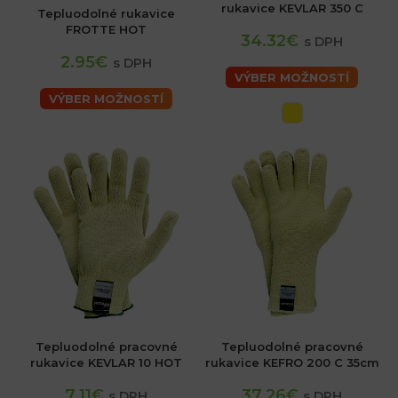
rukavice KEVLAR 350 C
Tepluodolné rukavice
FROTTE HOT
34.32€
s DPH
2.95€
s DPH
VÝBER MOŽNOSTÍ
VÝBER MOŽNOSTÍ
Tepluodolné pracovné
Tepluodolné pracovné
rukavice KEVLAR 10 HOT
rukavice KEFRO 200 C 35cm
7.11€
37.26€
s DPH
s DPH