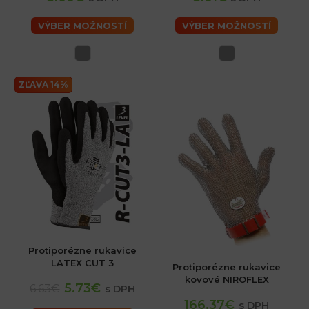
VÝBER MOŽNOSTÍ
VÝBER MOŽNOSTÍ
ZĽAVA 14%
Protiporézne rukavice
LATEX CUT 3
Protiporézne rukavice
kovové NIROFLEX
5.73€
6.63€
s DPH
166.37€
s DPH