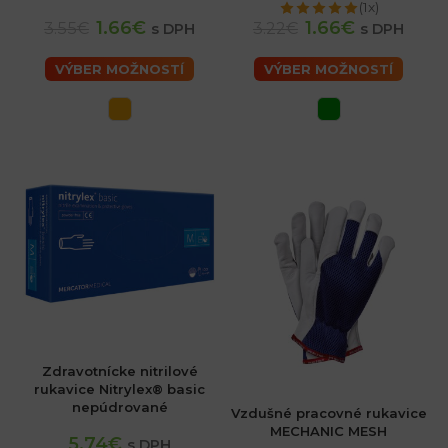
(1x)
1.66€
1.66€
3.55€
3.22€
s DPH
s DPH
VÝBER MOŽNOSTÍ
VÝBER MOŽNOSTÍ
Zdravotnícke nitrilové
rukavice Nitrylex® basic
nepúdrované
Vzdušné pracovné rukavice
MECHANIC MESH
5.74€
s DPH