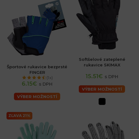
Softšelové zateplené
rukavice SKIMAX
Športové rukavice bezprsté
FINGER
15.51€
s DPH
(1x)
6.15€
s DPH
VÝBER MOŽNOSTÍ
VÝBER MOŽNOSTÍ
ZĽAVA 21%