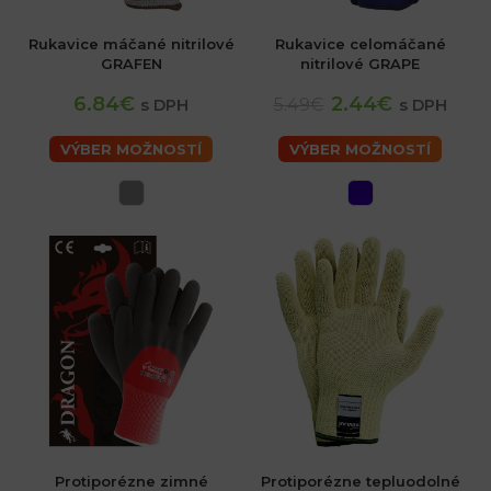
Rukavice máčané nitrilové
Rukavice celomáčané
GRAFEN
nitrilové GRAPE
6.84€
2.44€
5.49€
s DPH
s DPH
VÝBER MOŽNOSTÍ
VÝBER MOŽNOSTÍ
Protiporézne zimné
Protiporézne tepluodolné