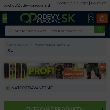
DOPRAVA A PLATBA
KONTAKT
obchod@odevypracovne.sk
0
Odevypracovne.sk
Produkt Veľkosť rukavíc
XL
XL
NAJPREDÁVANEJŠIE
FILTROVAŤ PRODUKTY