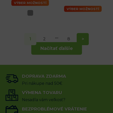
VÝBER MOŽNOSTÍ
VÝBER MOŽNOSTÍ
…
1
2
8
>
Načítať ďalšie
DOPRAVA ZDARMA
Pri nákupe nad 50€
VÝMENA TOVARU
Nesadla vám veľkosť?
BEZPROBLÉMOVÉ VRÁTENIE