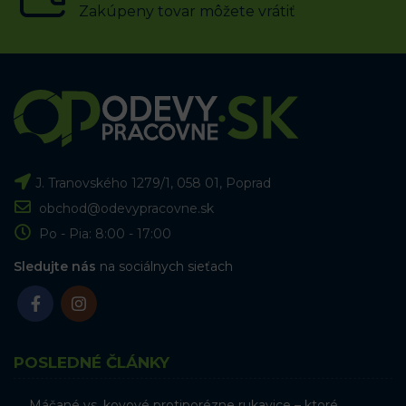
Zakúpeny tovar môžete vrátiť
J. Tranovského 1279/1, 058 01, Poprad
obchod@odevypracovne.sk
Po - Pia: 8:00 - 17:00
Sledujte nás
na sociálnych sieťach
POSLEDNÉ ČLÁNKY
Máčané vs. kovové protiporézne rukavice – ktoré