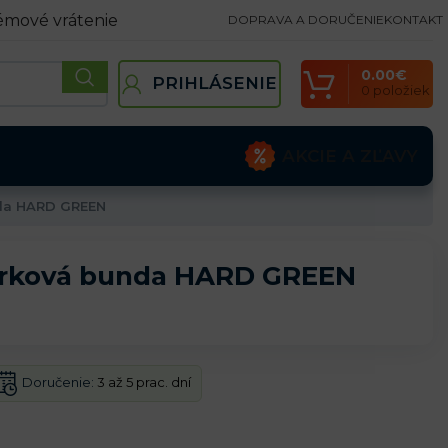
émové vrátenie
DOPRAVA A DORUČENIE
KONTAKT
0.00
€
PRIHLÁSENIE
0
položiek
AKCIE A ZĽAVY
da HARD GREEN
rková bunda HARD GREEN
Doručenie:
3 až 5 prac. dní