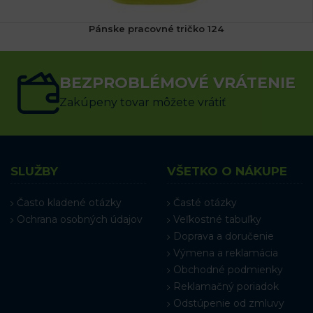
Pánske pracovné tričko 124
(1x)
8.29
€
s DPH
BEZPROBLÉMOVÉ VRÁTENIE
VÝBER MOŽNOSTÍ
Zakúpeny tovar môžete vrátiť
SLUŽBY
VŠETKO O NÁKUPE
Často kladené otázky
Časté otázky
Ochrana osobných údajov
Veľkostné tabuľky
Doprava a doručenie
Výmena a reklamácia
Obchodné podmienky
Reklamačný poriadok
Odstúpenie od zmluvy