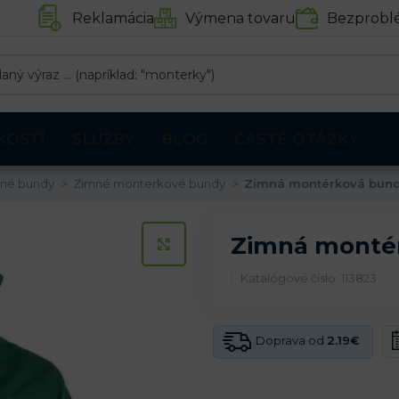
Reklamácia
Výmena tovaru
Bezprobl
KOSTÍ
SLUŽBY
BLOG
ČASTÉ OTÁZKY
né bundy
Zimné monterkové bundy
Zimná montérková bun
Zimná monté
KLIKNITE PRE ZVÄČŠENIE
Katalógové číslo: 113823
Doprava od
2.19€