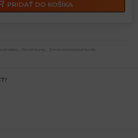
PRIDAŤ DO KOŠÍKA
ovné odevy
,
Zimné bundy
,
Zimné monterkové bundy
CŤ?