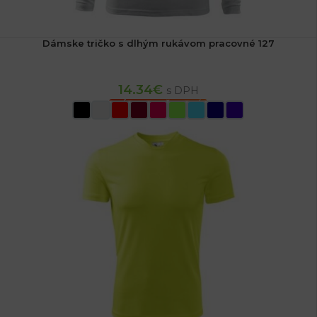
Dámske tričko s dlhým rukávom pracovné 127
14.34
€
s DPH
VÝBER MOŽNOSTÍ