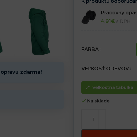
K produktu odporúčam
Pracovný opa
4.91
€
s DPH
FARBA
VEĽKOSŤ ODEVOV
dopravu zdarma!
Veľkostná tabuľka
Na sklade