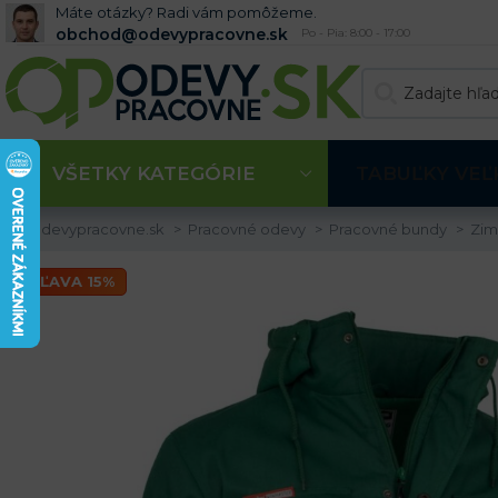
Máte otázky? Radi vám pomôžeme.
obchod@odevypracovne.sk
Po - Pia: 8:00 - 17:00
VŠETKY KATEGÓRIE
TABUĽKY VEĽ
Odevypracovne.sk
Pracovné odevy
Pracovné bundy
Zim
ZĽAVA 15%