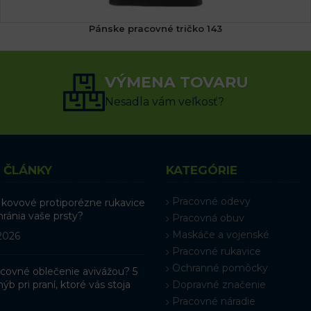
Pánske pracovné tričko 143
9.21
€
s DPH
VÝMENA TOVARU
VÝBER MOŽNOSTÍ
Nesadla vám veľkosť?
 ČLÁNKY
KATEGÓRIE
Pracovné odevy
 kovové protiporézne rukavice
hránia vaše prsty?
Pracovná obuv
Maskáče a vojenské
 2026
Pracovné rukavice
Ochranné pomôcky
racovné oblečenie avivážou? 5
ýb pri praní, ktoré vás stoja
Dopravné značenie
Pracovné náradie