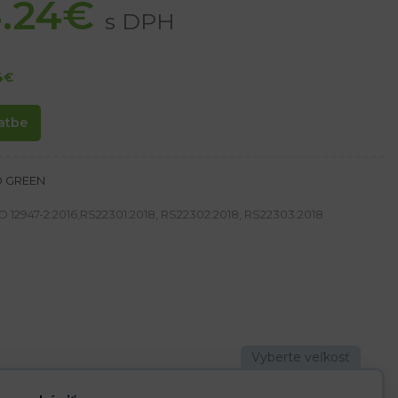
.24
€
s DPH
4
€
atbe
D GREEN
O 12947-2:2016,RS22301:2018, RS22302:2018, RS22303:2018
a 180 g / m2
 / m2
cvoky
 zips