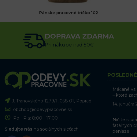
Pánske pracovné tričko 102
(2x)
7.68
€
s DPH
DOPRAVA ZDARMA
VÝBER MOŽNOSTÍ
Pri nákupe nad 50€
POSLEDNÉ
Máčané vs.
– ktoré zac
J. Tranovského 1279/1, 058 01, Poprad
14. januára
obchod@odevypracovne.sk
Po - Pia: 8:00 - 17:00
Ničíte si p
fatálnych ch
Sledujte nás
na sociálnych sieťach
peniaze